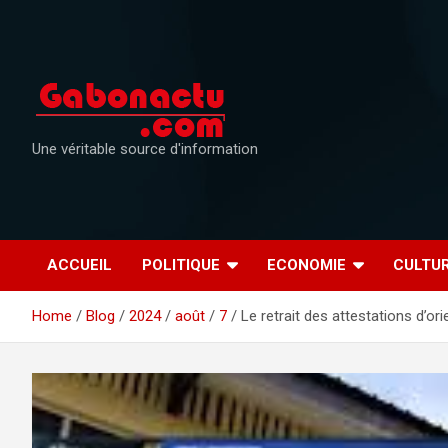
Skip
to
content
Une véritable source d'information
ACCUEIL
POLITIQUE
ECONOMIE
CULTU
Home
Blog
2024
août
7
Le retrait des attestations d’ori