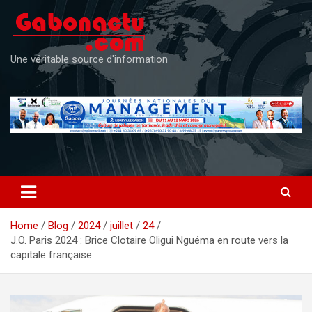
Skip
to
content
Une véritable source d'information
Home
Blog
2024
juillet
24
J.O. Paris 2024 : Brice Clotaire Oligui Nguéma en route vers la
capitale française