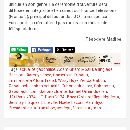
unique en son genre. La cérémonie d’ouverture sera
diffusée en intégralité et en direct sur France Télévisions
(France 2), principal diffuseur des J.O. ; ainsi que sur
Eurosport. On n’en attend pas moins d’un milliard de
téléspectateurs.
Féeodora Madiba
Tags:
actualité gabonaise
,
Adam Girard Mpali Delanglade
,
Bassirou Diomaye Faye
,
Cameroun
,
Djibouti
,
Emmanuella Atora
,
Franck Wissy Hoye Yenda
,
Gabon
,
Gabon actu
,
gabon actualité
,
Gabon actualités
,
Gabonactu
,
Gabonactu.com
,
Gabonactualité
,
Ismaël Omar Guelleh
,
J.O. Paris 2024
,
J.O. Paris 2024 : Brice Clotaire Oligui Nguéma
,
Jeux olympiques
,
Libreville
,
Noélie Lacour
,
Paul Biya
,
Président de la Transition
,
sénégal
,
Virginia Aymard