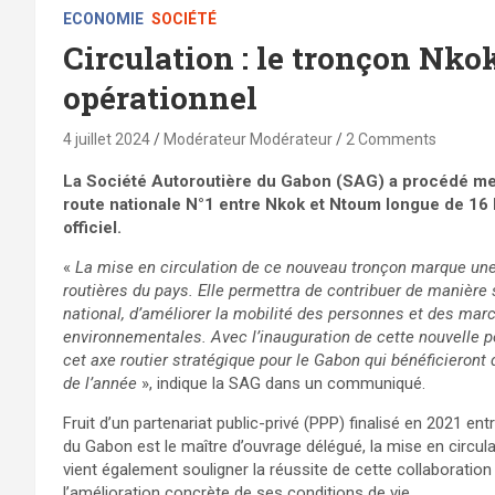
ECONOMIE
SOCIÉTÉ
Circulation : le tronçon Nk
opérationnel
4 juillet 2024
Modérateur Modérateur
2 Comments
La Société Autoroutière du Gabon (SAG) a procédé mercr
route nationale N°1 entre Nkok et Ntoum longue de 16
officiel.
«
La mise en circulation de ce nouveau tronçon marque une
routières du pays. Elle permettra de contribuer de manière
national, d’améliorer la mobilité des personnes et des mar
environnementales. Avec l’inauguration de cette nouvelle po
cet axe routier stratégique pour le Gabon qui bénéficieront d
de l’année
», indique la SAG dans un communiqué.
Fruit d’un partenariat public-privé (PPP) finalisé en 2021 en
du Gabon est le maître d’ouvrage délégué, la mise en circul
vient également souligner la réussite de cette collaboration
l’amélioration concrète de ses conditions de vie.