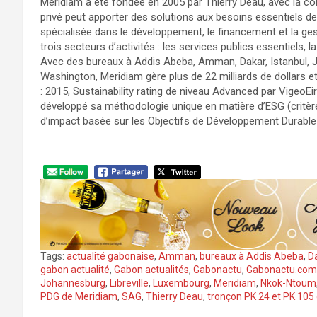
Meridiam a été fondée en 2005 par Thierry Déau, avec la con
privé peut apporter des solutions aux besoins essentiels de 
spécialisée dans le développement, le financement et la ges
trois secteurs d’activités : les services publics essentiels, 
Avec des bureaux à Addis Abeba, Amman, Dakar, Istanbul, Jo
Washington, Meridiam gère plus de 22 milliards de dollars et
: 2015, Sustainability rating de niveau Advanced par VigeoE
développé sa méthodologie unique en matière d’ESG (critè
d’impact basée sur les Objectifs de Développement Durable
Tags:
actualité gabonaise
,
Amman
,
bureaux à Addis Abeba
,
D
gabon actualité
,
Gabon actualités
,
Gabonactu
,
Gabonactu.com
Johannesburg
,
Libreville
,
Luxembourg
,
Meridiam
,
Nkok-Ntoum
PDG de Meridiam
,
SAG
,
Thierry Deau
,
tronçon PK 24 et PK 105 