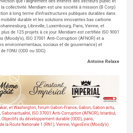
viction que l’alignement des intérêts des secteurs public et
la collectivité. Meridiam est une société à mission (B Corp)
tion à long terme d’infrastructures publiques durables dans
la mobilité durable et les solutions innovantes bas carbone.
hannesburg, Libreville, Luxembourg, Paris, Vienne, et
 plus de 125 projets à ce jour. Meridiam est certifiée ISO 9001
iris (Moody’s), ISO 37001 Anti-Corruption (AFNOR) et a
res environnementaux, sociaux et de gouvernance) et
 de l’ONU (ODD ou SDG).
Antoine Relaxe
akar
,
et Washington
,
forum Gabon-France
,
Gabon
,
Gabon actu
,
,
Gabonactualité
,
ISO 37001 Anti-Corruption (AFNOR)
,
Istanbul
,
,
Objectifs du développement durable (ODD)
,
paris
,
de la Route Nationale 1 (RN1)
,
Vienne
,
VigeoEiris (Moody’s)