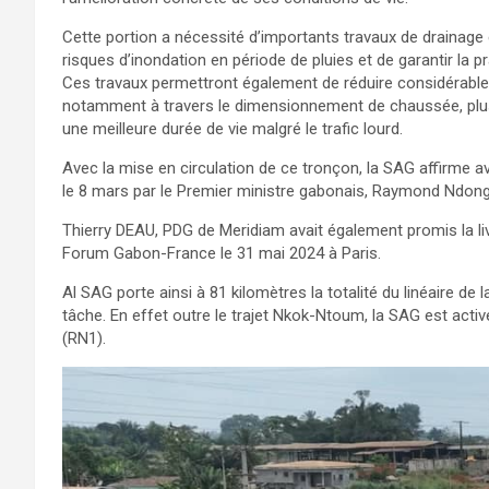
Cette portion a nécessité d’importants travaux de drainage e
risques d’inondation en période de pluies et de garantir la pra
Ces travaux permettront également de réduire considérabl
notamment à travers le dimensionnement de chaussée, plus 
une meilleure durée de vie malgré le trafic lourd.
Avec la mise en circulation de ce tronçon, la SAG affirme av
le 8 mars par le Premier ministre gabonais, Raymond Ndon
Thierry DEAU, PDG de Meridiam avait également promis la liv
Forum Gabon-France le 31 mai 2024 à Paris.
Al SAG porte ainsi à 81 kilomètres la totalité du linéaire de
tâche. En effet outre le trajet Nkok-Ntoum, la SAG est acti
(RN1).