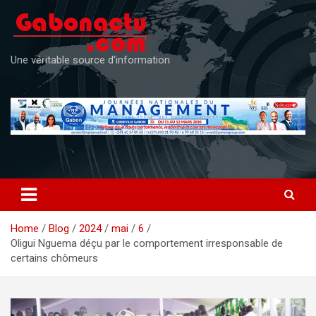
Skip
to
content
Une véritable source d'information
Home
Blog
2024
mai
6
Oligui Nguema déçu par le comportement irresponsable de
certains chômeurs