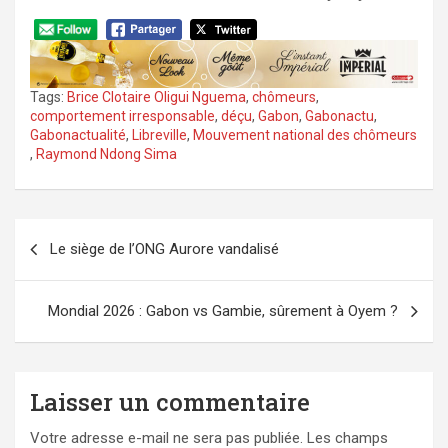
Tags:
Brice Clotaire Oligui Nguema
,
chômeurs
,
comportement irresponsable
,
déçu
,
Gabon
,
Gabonactu
,
Gabonactualité
,
Libreville
,
Mouvement national des chômeurs
,
Raymond Ndong Sima
Navigation
Le siège de l’ONG Aurore vandalisé
de
l’article
Mondial 2026 : Gabon vs Gambie, sûrement à Oyem ?
Laisser un commentaire
Votre adresse e-mail ne sera pas publiée.
Les champs