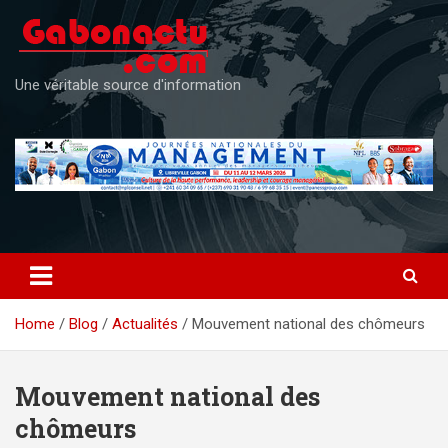
Skip
to
content
Une véritable source d'information
Home
Blog
Actualités
Mouvement national des chômeurs
Mouvement national des
chômeurs