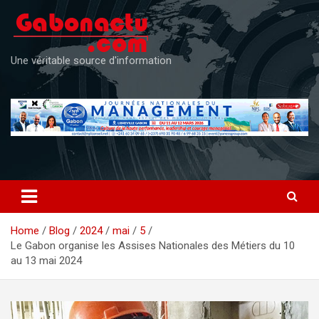
Skip
to
content
Une véritable source d'information
Home
Blog
2024
mai
5
Le Gabon organise les Assises Nationales des Métiers du 10
au 13 mai 2024