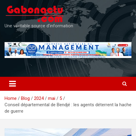
Skip
to
content
Une véritable source d'information
Home
Blog
2024
mai
5
Conseil départemental de Bendjé : les agents déterrent la hache
de guerre