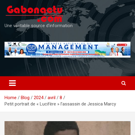
Skip
to
content
Une véritable source d'information
Home
Blog
2024
avril
8
Petit portrait de « Lucifère » l’assassin de Jessica Marcy