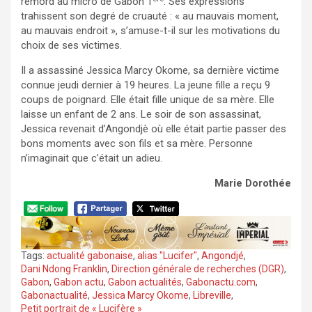
remord au micro de Gabon 1
. Ses expressions
trahissent son degré de cruauté : « au mauvais moment,
au mauvais endroit », s’amuse-t-il sur les motivations du
choix de ses victimes.
Il a assassiné Jessica Marcy Okome, sa dernière victime
connue jeudi dernier à 19 heures. La jeune fille a reçu 9
coups de poignard. Elle était fille unique de sa mère. Elle
laisse un enfant de 2 ans. Le soir de son assassinat,
Jessica revenait d’Angondjè où elle était partie passer des
bons moments avec son fils et sa mère. Personne
n’imaginait que c’était un adieu.
Marie Dorothée
Tags:
actualité gabonaise
,
alias "Lucifer"
,
Angondjé
,
Dani Ndong Franklin
,
Direction générale de recherches (DGR)
,
Gabon
,
Gabon actu
,
Gabon actualités
,
Gabonactu.com
,
Gabonactualité
,
Jessica Marcy Okome
,
Libreville
,
Petit portrait de « Lucifère »