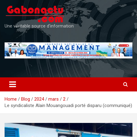
Skip
to
content
Une véritable source d'information
Home
Blog
2024
mars
2
Le syndicaliste Alain Mouangouadi porté disparu (communiqué)