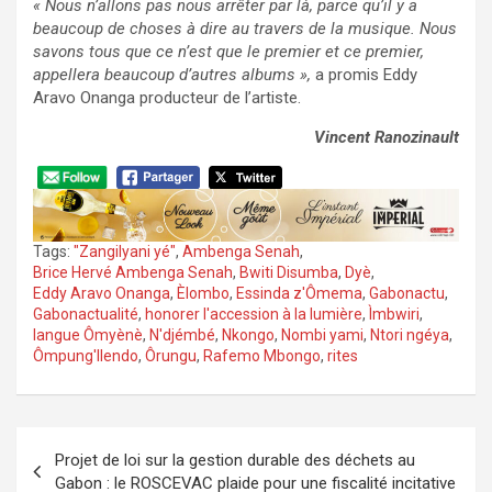
« Nous n’allons pas nous arrêter par là, parce qu’il y a
beaucoup de choses à dire au travers de la musique. Nous
savons tous que ce n’est que le premier et ce premier,
appellera beaucoup d’autres albums »,
a promis Eddy
Aravo Onanga producteur de l’artiste.
Vincent Ranozinault
Tags:
"Zangilyani yé"
,
Ambenga Senah
,
Brice Hervé Ambenga Senah
,
Bwiti Disumba
,
Dyè
,
Eddy Aravo Onanga
,
Èlombo
,
Essinda z'Ômema
,
Gabonactu
,
Gabonactualité
,
honorer l'accession à la lumière
,
Ìmbwiri
,
langue Ômyènè
,
N'djémbé
,
Nkongo
,
Nombi yami
,
Ntori ngéya
,
Ômpung'Ilendo
,
Ôrungu
,
Rafemo Mbongo
,
rites
Navigation
Projet de loi sur la gestion durable des déchets au
de
Gabon : le ROSCEVAC plaide pour une fiscalité incitative