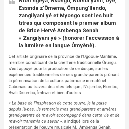
Ntori ngéya, Nkongo, Nombi yami, Dyè,
Essinda z’Ômema, Ômpung’Ilendo,
zangilyani yé et Myongo sont les huit
titres qui composent le premier album
de Brice Hervé Ambenga Senah
« Zangilyani yé » (honorer l’accession à
la lumière en langue Ômyènè).
Cet artiste originaire de la province de l’Ogooué-Maritime,
membre constituant de la chefferie traditionnelle Ôrungu,
s’est appuyé pour la production de ce disque, sur les
expériences traditionnelles de ses grands-parents prônant
la pérennisation de la culture, patrimoine immatériel
Gabonais au travers des rites tels que ; N’djembè, Èlombo,
Bwiti Disumba, Ìmbwiri et bien d’autres.
« La base de l’inspiration de cette œuvre, je la puise
depuis là-bas. Je remercie mes grand-parents et arrières
grand-parents de m’avoir accompagné dans cette vie et de
m’avoir transmis ce savoir »,
a indiqué lors de la
présentation de l’œuvre musicale M. Ambenga Senah.