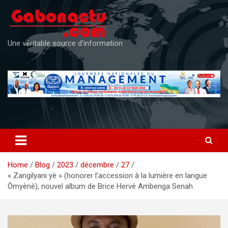
Skip
to
content
Une véritable source d'information
Home
Blog
2023
décembre
27
« Zangilyani yè » (honorer l’accession à la lumière en langue
Ômyènè), nouvel album de Brice Hervé Ambenga Senah