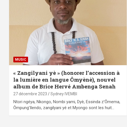
MUSIC
« Zangilyani yè » (honorer l’accession à
la lumière en langue Ômyènè), nouvel
album de Brice Hervé Ambenga Senah
27 décembre 2023
Sydney IVEMBI
Ntori ngéya, Nkongo, Nombi yami, Dyè, Essinda z’Ômema,
Ômpung’Ilendo, zangilyani yé et Myongo sont les huit…