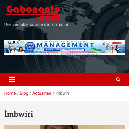
Skip
to
content
Une véritable source d'information
Home
Blog
Actualités
Ìmbwiri
Ìmbwiri