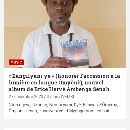
MUSIC
« Zangilyani yè » (honorer l’accession à la
lumière en langue Ômyènè), nouvel
album de Brice Hervé Ambenga Senah
27 décembre 2023
Sydney IVEMBI
Ntori ngéya, Nkongo, Nombi yami, Dyè, Essinda z’Ômema,
Ômpung’Ilendo, zangilyani yé et Myongo sont les huit…