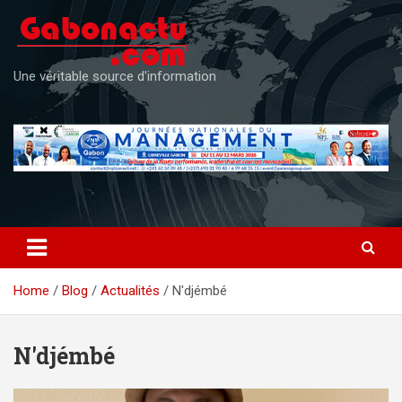
Skip
to
content
Une véritable source d'information
Home
Blog
Actualités
N'djémbé
N'djémbé