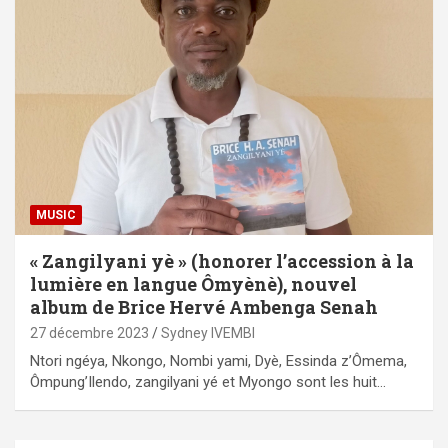
MUSIC
« Zangilyani yè » (honorer l’accession à la
lumière en langue Ômyènè), nouvel
album de Brice Hervé Ambenga Senah
27 décembre 2023
Sydney IVEMBI
Ntori ngéya, Nkongo, Nombi yami, Dyè, Essinda z’Ômema,
Ômpung’Ilendo, zangilyani yé et Myongo sont les huit…