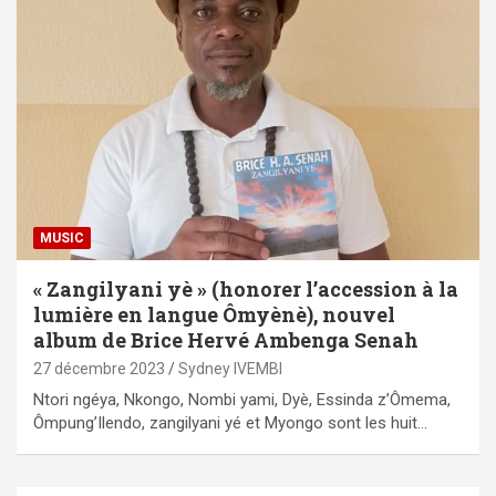
MUSIC
« Zangilyani yè » (honorer l’accession à la
lumière en langue Ômyènè), nouvel
album de Brice Hervé Ambenga Senah
27 décembre 2023
Sydney IVEMBI
Ntori ngéya, Nkongo, Nombi yami, Dyè, Essinda z’Ômema,
Ômpung’Ilendo, zangilyani yé et Myongo sont les huit…