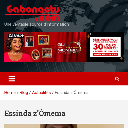
Skip
to
content
Une véritable source d'information
Home
Blog
Actualités
Essinda z’Ômema
Essinda z’Ômema