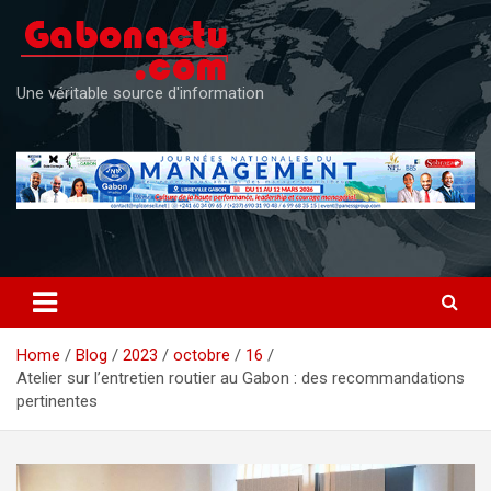
Skip
to
content
Une véritable source d'information
Home
Blog
2023
octobre
16
Atelier sur l’entretien routier au Gabon : des recommandations
pertinentes