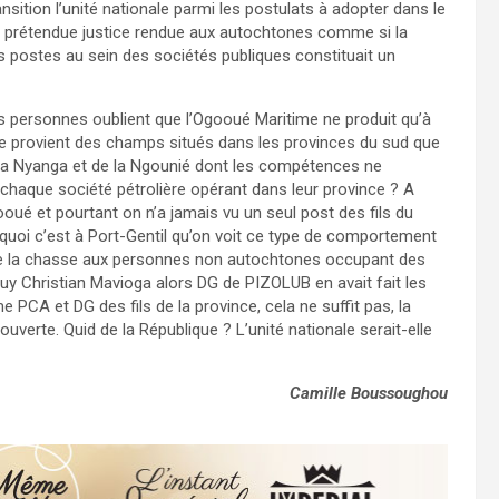
ansition l’unité nationale parmi les postulats à adopter dans le
 prétendue justice rendue aux autochtones comme si la
postes au sein des sociétés publiques constituait un
s personnes oublient que l’Ogooué Maritime ne produit qu’à
le provient des champs situés dans les provinces du sud que
de la Nyanga et de la Ngounié dont les compétences ne
e chaque société pétrolière opérant dans leur province ? A
é et pourtant on n’a jamais vu un seul post des fils du
quoi c’est à Port-Gentil qu’on voit ce type de comportement
faire la chasse aux personnes non autochtones occupant des
uy Christian Mavioga alors DG de PIZOLUB en avait fait les
 PCA et DG des fils de la province, cela ne suffit pas, la
verte. Quid de la République ? L’unité nationale serait-elle
Camille Boussoughou