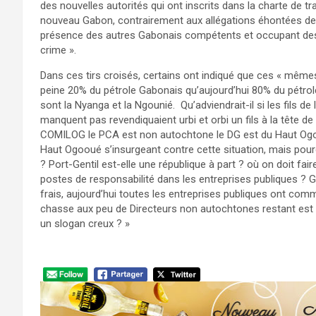
des nouvelles autorités qui ont inscrits dans la charte de tr
nouveau Gabon, contrairement aux allégations éhontées de
présence des autres Gabonais compétents et occupant des 
crime ».
Dans ces tirs croisés, certains ont indiqué que ces « même
peine 20% du pétrole Gabonais qu’aujourd’hui 80% du pétro
sont la Nyanga et la Ngounié. Qu’adviendrait-il si les fils 
manquent pas revendiquaient urbi et orbi un fils à la tête d
COMILOG le PCA est non autochtone le DG est du Haut Ogoou
Haut Ogooué s’insurgeant contre cette situation, mais pour
? Port-Gentil est-elle une république à part ? où on doit 
postes de responsabilité dans les entreprises publiques ? G
frais, aujourd’hui toutes les entreprises publiques ont comme
chasse aux peu de Directeurs non autochtones restant est ou
un slogan creux ? »