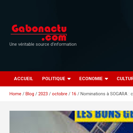
Skip
to
content
Une véritable source d'information
ACCUEIL
POLITIQUE
ECONOMIE
CULTU
Home
Blog
2023
octobre
16
Nominations à SOGARA : c