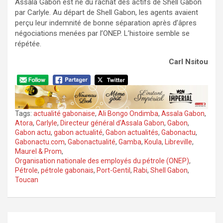
Assala Gabon est né du rachat des actifs de Shell Gabon
par Carlyle. Au départ de Shell Gabon, les agents avaient
perçu leur indemnité de bonne séparation après d’âpres
négociations menées par l’ONEP. L’histoire semble se
répétée.
Carl Nsitou
Tags:
actualité gabonaise
,
Ali Bongo Ondimba
,
Assala Gabon
,
Atora
,
Carlyle
,
Directeur général d'Assala Gabon
,
Gabon
,
Gabon actu
,
gabon actualité
,
Gabon actualités
,
Gabonactu
,
Gabonactu.com
,
Gabonactualité
,
Gamba
,
Koula
,
Libreville
,
Maurel & Prom
,
Organisation nationale des employés du pétrole (ONEP)
,
Pétrole
,
pétrole gabonais
,
Port-Gentil
,
Rabi
,
Shell Gabon
,
Toucan
Navigation