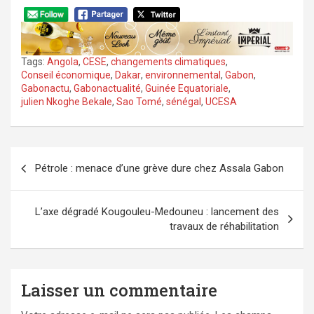
Tags:
Angola
,
CESE
,
changements climatiques
,
Conseil économique
,
Dakar
,
environnemental
,
Gabon
,
Gabonactu
,
Gabonactualité
,
Guinée Equatoriale
,
julien Nkoghe Bekale
,
Sao Tomé
,
sénégal
,
UCESA
Navigation
Pétrole : menace d’une grève dure chez Assala Gabon
de
l’article
L’axe dégradé Kougouleu-Medouneu : lancement des
travaux de réhabilitation
Laisser un commentaire