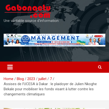
Skip
to
content
Une véritable source d'information
Home
Blog
2023
juillet
7
Assises de l’UCESA à Dakar : le plaidoyer de Julien Nkoghe
Bekale pour mobiliser les fonds visant à lutter contre les
changements climatiques