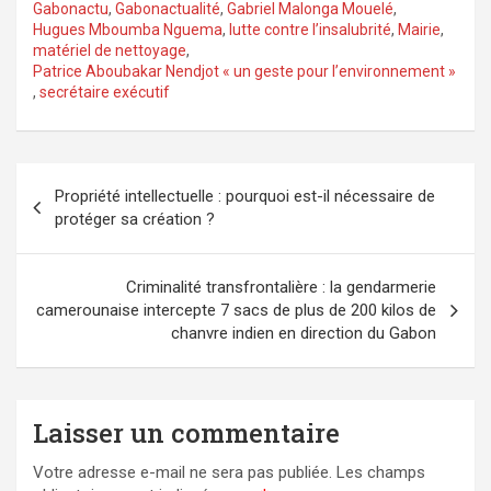
Gabonactu
,
Gabonactualité
,
Gabriel Malonga Mouelé
,
Hugues Mboumba Nguema
,
lutte contre l’insalubrité
,
Mairie
,
matériel de nettoyage
,
Patrice Aboubakar Nendjot « un geste pour l’environnement »
,
secrétaire exécutif
Navigation
Propriété intellectuelle : pourquoi est-il nécessaire de
de
protéger sa création ?
l’article
Criminalité transfrontalière : la gendarmerie
camerounaise intercepte 7 sacs de plus de 200 kilos de
chanvre indien en direction du Gabon
Laisser un commentaire
Votre adresse e-mail ne sera pas publiée.
Les champs