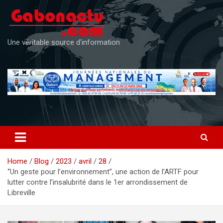
Skip
to
content
Une véritable source d'information
Home
Blog
2023
avril
28
‘’Un geste pour l’environnement’’, une action de l’ARTF pour
lutter contre l’insalubrité dans le 1er arrondissement de
Libreville