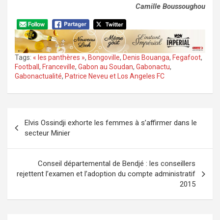
Camille Boussoughou
Tags:
« les panthères »
,
Bongoville
,
Denis Bouanga
,
Fegafoot
,
Football
,
Franceville
,
Gabon au Soudan
,
Gabonactu
,
Gabonactualité
,
Patrice Neveu et Los Angeles FC
Navigation
Elvis Ossindji exhorte les femmes à s’affirmer dans le
de
secteur Minier
l’article
Conseil départemental de Bendjé : les conseillers
rejettent l’examen et l’adoption du compte administratif
2015