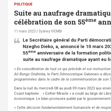
POLITIQUE
Suite au naufrage dramatiqu
ème
célébration de son 55
ann
11 mars 2023
Sydney IVEMBI
Le Secrétaire général du Parti démocrat
Nzegho Dieko, a, annoncé le 10 mars 20
ème
55
anniversaire de la formation poli
suite au naufrage dramatique ayant eu li
« En considération de tout ce qui précède et sur instructi
Ali Bongo Ondimba, le Parti Démocratique Gabonais a décidé
programmées dans le cadre de la commémoration de son 
Dans la nuit du mercredi 08 au jeudi 09 mars 2023 aux envi
Coast baptisée : « Esther Miracle » a coulé au large de Librevi
économique. Le bilan provisoire publié par le gouvernement 
« Cette décision fondamentalement humaniste et de responsa