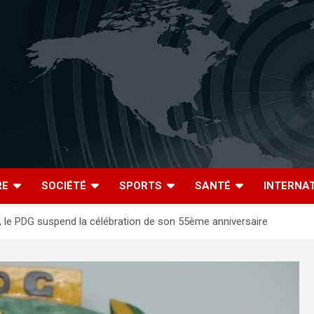
RE
SOCIÉTÉ
SPORTS
SANTÉ
INTERNA
, le PDG suspend la célébration de son 55ème anniversaire