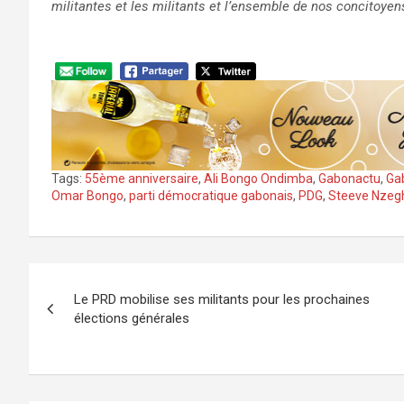
militantes et les militants et l’ensemble de nos concitoyens
Tags:
55ème anniversaire
,
Ali Bongo Ondimba
,
Gabonactu
,
Ga
Omar Bongo
,
parti démocratique gabonais
,
PDG
,
Steeve Nzeg
Navigation
Le PRD mobilise ses militants pour les prochaines
de
élections générales
l’article