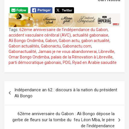
Tags:
62ème anniversaire de l’indépendance du Gabon
,
accident vasculaire cérébral (AVC)
,
actualité gabonaise
,
Ali Bongo Ondimba
,
Gabon
,
Gabon actu
,
gabon actualité
,
Gabon actualités
,
Gabonactu
,
Gabonactu.com
,
Gabonactualité
,
Jamais je ne vous abandonnerai
,
Libreville
,
Omar Bongo Ondimba
,
palais de la Rénovation à Libreville
,
parti démocratique gabonais
,
PDG
,
Ryad en Arabie saoudite
Navigation
Indépendance an 62 : discours à la nation du président
de
Ali Bongo
l’article
62ème anniversaire du Gabon : Ali Bongo dépose la
gerbe de fleurs sur la tombe du feu Léon Mba, le père
de l’indépendance