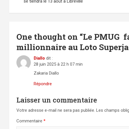
de
se tiendra le 13 août à Libreville
l’article
One thought on “
Le PMUG fa
millionnaire au Loto Superj
Diallo
dit :
28 juin 2025 à 22 h 07 min
Zakaria Diallo
Répondre
Laisser un commentaire
Votre adresse e-mail ne sera pas publiée.
Les champs oblig
Commentaire
*