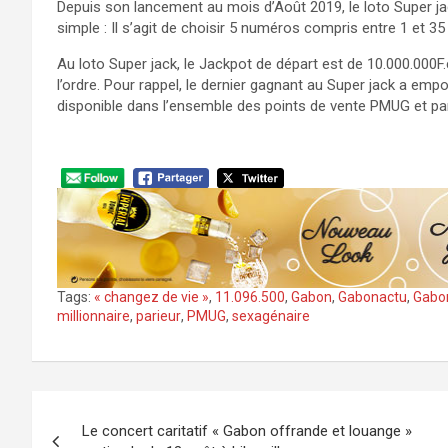
Depuis son lancement au mois d’Août 2019, le loto Super jac
simple : Il s’agit de choisir 5 numéros compris entre 1 et 
Au loto Super jack, le Jackpot de départ est de 10.000.000F.
l’ordre. Pour rappel, le dernier gagnant au Super jack a emp
disponible dans l’ensemble des points de vente PMUG et par
Tags:
« changez de vie »
,
11.096.500
,
Gabon
,
Gabonactu
,
Gabo
millionnaire
,
parieur
,
PMUG
,
sexagénaire
Navigation
Le concert caritatif « Gabon offrande et louange »