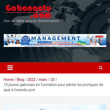
Skip
to
content
Une véritable source d'information
Home
Blog
2022
mars
23
15 jeunes gabonais en formation pour piloter les portiques de
quai à Owendo port