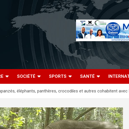
RE
SOCIÉTÉ
SPORTS
SANTÉ
INTERNA
impanzés, éléphants, panthères, crocodiles et autres cohabitent avec 