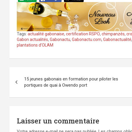
Tags:
actualité gabonaise
,
certification RSPO
,
chimpanzés
,
cr
Gabon actualités
,
Gabonactu
,
Gabonactu.com
,
Gabonactualité
plantations d’OLAM
Navigation
15 jeunes gabonais en formation pour piloter les
de
portiques de quai à Owendo port
l’article
Laisser un commentaire
Votre adresse e-mail ne sera pas publiée.
Les champs oblig