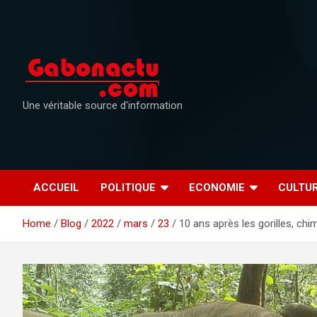
Skip
to
content
Une véritable source d'information
ACCUEIL
POLITIQUE
ECONOMIE
CULTU
Home
Blog
2022
mars
23
10 ans après les gorilles, ch