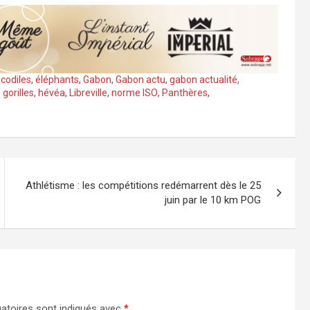
ocodiles
,
éléphants
,
Gabon
,
Gabon actu
,
gabon actualité
,
,
gorilles
,
hévéa
,
Libreville
,
norme ISO
,
Panthères
,
Athlétisme : les compétitions redémarrent dès le 25
juin par le 10 km POG
atoires sont indiqués avec
*