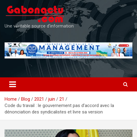
Skip
to
content
Une véritable source d'information
Home
Blog
2021
juin
21
Code du travail : le gouvernement pas d’accord avec la
dénonciation des syndicalistes et livre sa version