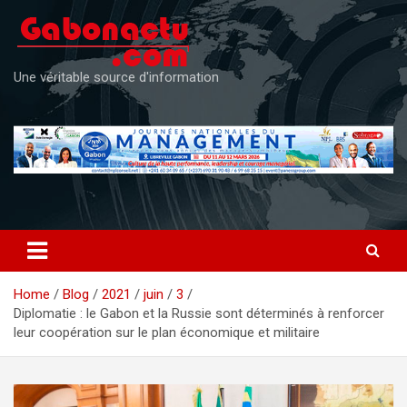
Skip
to
content
Une véritable source d'information
Home
Blog
2021
juin
3
Diplomatie : le Gabon et la Russie sont déterminés à renforcer
leur coopération sur le plan économique et militaire