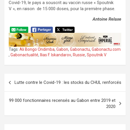
Covid-19, le pays a souscrit au vaccin russe « Spoutnik
V », en raison de 15 000 doses, pour la première phase.
Antoine Relaxe
Tags:
Ali Bongo Ondimba
,
Gabon
,
Gabonactu
,
Gabonactu.com
,
Gabonactualité
,
Ilias F. Iskandarov
,
Russie
,
Spoutnik V
Navigation
Lutte contre le Covid-19 : les stocks du CHUL renforcés
de
l’article
99 000 fonctionnaires recensés au Gabon entre 2019 et
2020