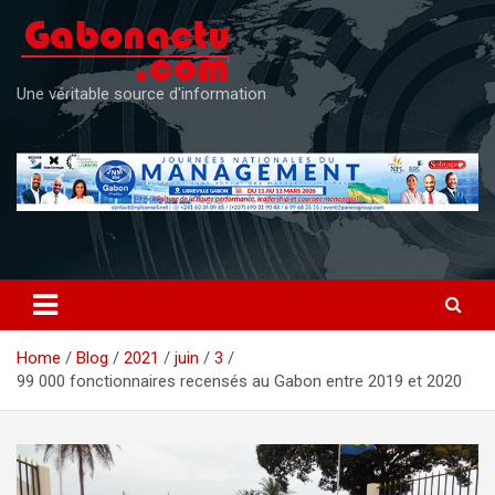
Skip
to
content
Une véritable source d'information
Home
Blog
2021
juin
3
99 000 fonctionnaires recensés au Gabon entre 2019 et 2020