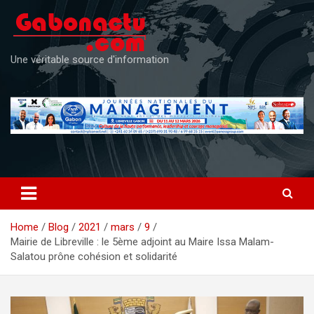
Skip
to
content
Une véritable source d'information
Home
Blog
2021
mars
9
Mairie de Libreville : le 5ème adjoint au Maire Issa Malam-
Salatou prône cohésion et solidarité