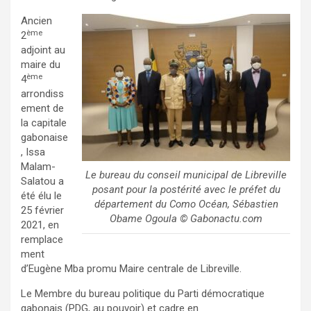
Ancien
ème
2
adjoint au
maire du
ème
4
arrondiss
ement de
la capitale
gabonaise
, Issa
Malam-
Le bureau du conseil municipal de Libreville
Salatou a
posant pour la postérité avec le préfet du
été élu le
département du Como Océan, Sébastien
25 février
Obame Ogoula © Gabonactu.com
2021, en
remplace
ment
d’Eugène Mba promu Maire centrale de Libreville.
Le Membre du bureau politique du Parti démocratique
gabonais (PDG, au pouvoir) et cadre en