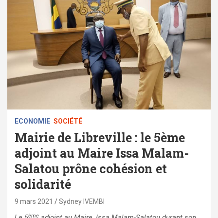
ECONOMIE
SOCIÉTÉ
Mairie de Libreville : le 5ème
adjoint au Maire Issa Malam-
Salatou prône cohésion et
solidarité
9 mars 2021
Sydney IVEMBI
ème
Le 5
adjoint au Maire, Issa Malam-Salatou durant son