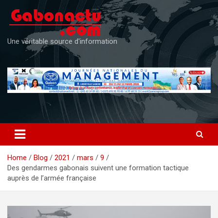
Skip
to
content
Une véritable source d'information
Home
Blog
2021
mars
9
Des gendarmes gabonais suivent une formation tactique
auprès de l’armée française