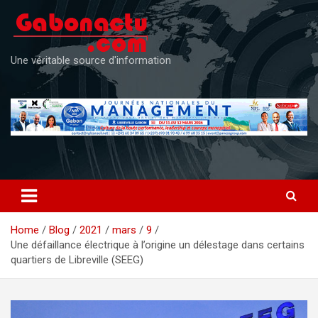
Skip
to
content
Une véritable source d'information
Home
Blog
2021
mars
9
Une défaillance électrique à l’origine un délestage dans certains
quartiers de Libreville (SEEG)