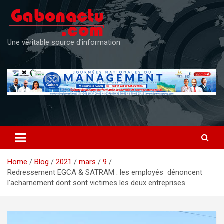
Skip
to
content
Une véritable source d'information
Home
Blog
2021
mars
9
Redressement EGCA & SATRAM : les employés dénoncent
l’acharnement dont sont victimes les deux entreprises