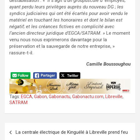
déstabilisation
: « il s’agit d’un groupuscule d’ employés,
ayant perdu leurs privilèges auprès du nouveau DG ; les
syndics judiciaires qui ont été écartés pour avoir vendu le
matériel en touchant les honoraires et dont le bilan est
négatif; et les créances fictives en complicité avec
l’ancien directeur juridique d’EGCA/SATRAM. »
Le moment
venu nous nous exprimerons davantage pour la
préservation et la sauvegarde de notre entreprise, »
rassure-t-il.
Camille Boussoughou
Tags:
EGCA
,
Gabon
,
Gabonactu
,
Gabonactu.com
,
Libreville
,
SATRAM
Navigation
La centrale électrique de Kinguélé à Libreville prend feu
de