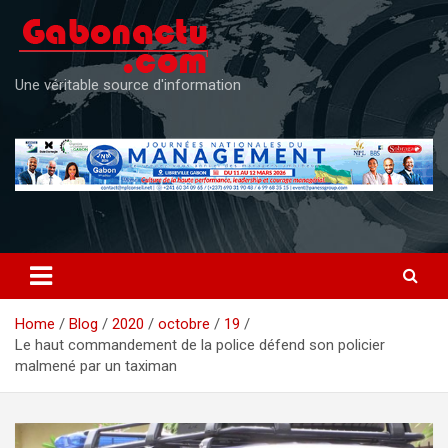
Skip
to
content
Une véritable source d'information
Home
Blog
2020
octobre
19
Le haut commandement de la police défend son policier
malmené par un taximan