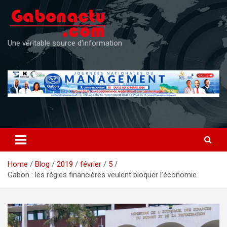
Skip
to
content
Une véritable source d'information
Home
Blog
2019
février
5
Gabon : les régies financières veulent bloquer l’économie