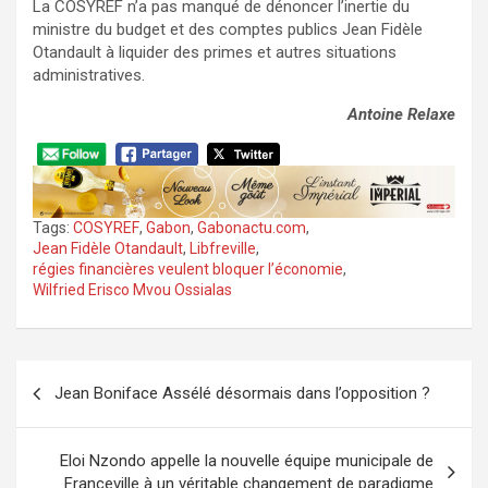
La COSYREF n’a pas manqué de dénoncer l’inertie du
ministre du budget et des comptes publics Jean Fidèle
Otandault à liquider des primes et autres situations
administratives.
Antoine Relaxe
Tags:
COSYREF
,
Gabon
,
Gabonactu.com
,
Jean Fidèle Otandault
,
Libfreville
,
régies financières veulent bloquer l’économie
,
Wilfried Erisco Mvou Ossialas
Navigation
Jean Boniface Assélé désormais dans l’opposition ?
de
l’article
Eloi Nzondo appelle la nouvelle équipe municipale de
Franceville à un véritable changement de paradigme