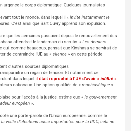
en urgence le corps diplomatique. Quelques journalistes
vant tout le monde, dans lequel il «
invite instamment le
res. C’est ainsi que Bart Ouvry apprend son expulsion.
ure que les semaines passaient depuis le renouvellement des
shasa attendrait le lendemain du scrutin. «
Les derniers
te qui, comme beaucoup, pensait que Kinshasa se servirait de
ter de contraindre l’UE au «
silence
» en cette période
ètent d’autres sources diplomatiques.
 transparaître un regain de tension. Et notamment ce
rulent dans lequel
il était reproché à l’UE d’avoir «
infiltré
»
ateurs nationaux. Une option qualifiée de «
machiavélique
»
aise pour l’accès à la justice, estime que «
le gouvernement
ssadeur européen
».
n côté une porte-parole de l’Union européenne, comme le
 la veille d’élections aussi importantes pour la RDC, cela ne