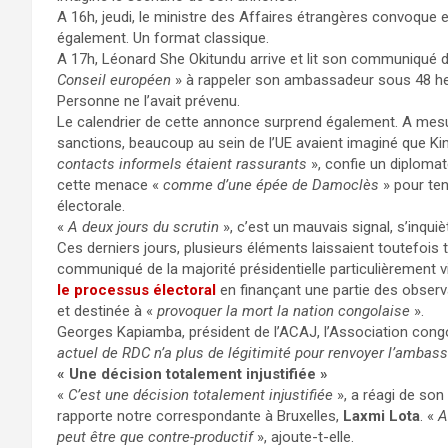
A 16h, jeudi, le ministre des Affaires étrangères convoque 
également. Un format classique.
A 17h, Léonard She Okitundu arrive et lit son communiqué de
Conseil européen
» à rappeler son ambassadeur sous 48 heu
Personne ne l’avait prévenu.
Le calendrier de cette annonce surprend également. A mes
sanctions, beaucoup au sein de l’UE avaient imaginé que Kin
contacts informels étaient rassurants
», confie un diploma
cette menace «
comme d’une épée de Damoclès
» pour ten
électorale.
«
A deux jours du scrutin
», c’est un mauvais signal, s’inqui
Ces derniers jours, plusieurs éléments laissaient toutefois
communiqué de la majorité présidentielle particulièrement vi
le processus électoral
en finançant une partie des observ
et destinée à «
provoquer la mort la nation congolaise
».
Georges Kapiamba, président de l’ACAJ, l’Association congol
actuel de RDC n’a plus de légitimité pour renvoyer l’amba
« Une décision totalement injustifiée »
«
C’est une décision totalement injustifiée
», a réagi de so
rapporte notre correspondante à Bruxelles,
Laxmi Lota
. «
A
peut être que contre-productif
», ajoute-t-elle.