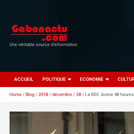
Skip
to
content
Une véritable source d'information
ACCUEIL
POLITIQUE
ECONOMIE
CULTU
Home
Blog
2018
décembre
28
La RDC donne 48 heures 