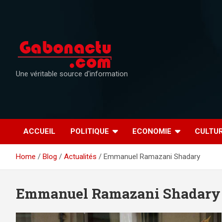
Skip
to
content
Une véritable source d'information
ACCUEIL
POLITIQUE
ECONOMIE
CULTU
Home
Blog
Actualités
Emmanuel Ramazani Shadary
Emmanuel Ramazani Shadary