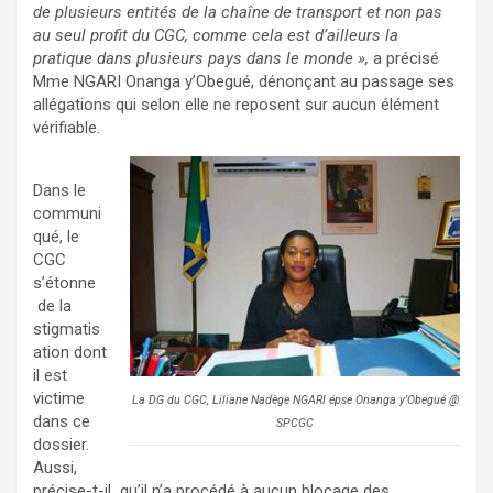
de plusieurs entités de la chaîne de transport et non pas
au seul profit du CGC, comme cela est d’ailleurs la
pratique dans plusieurs pays dans le monde »,
a précisé
Mme NGARI Onanga y’Obegué, dénonçant au passage ses
allégations qui selon elle ne reposent sur aucun élément
vérifiable.
Dans le
communi
qué, le
CGC
s’étonne
de la
stigmatis
ation dont
il est
victime
La DG du CGC, Liliane Nadège NGARI épse Onanga y’Obegué @
dans ce
SPCGC
dossier.
Aussi,
précise-t-il qu’il n’a procédé à aucun blocage des