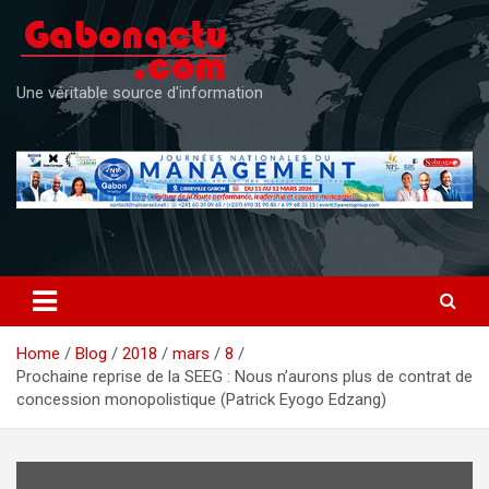
Skip
to
content
Une véritable source d'information
Home
Blog
2018
mars
8
Prochaine reprise de la SEEG : Nous n’aurons plus de contrat de
concession monopolistique (Patrick Eyogo Edzang)