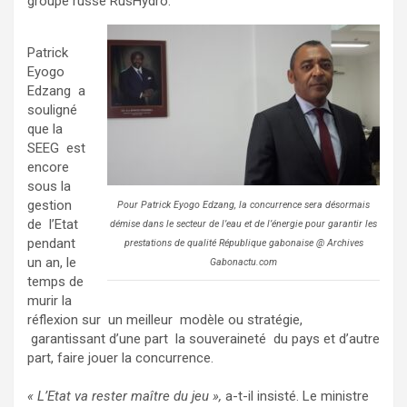
groupe russe RusHydro.
Patrick
Eyogo
Edzang a
souligné
que la
SEEG est
encore
sous la
gestion
Pour Patrick Eyogo Edzang, la concurrence sera désormais
de l’Etat
démise dans le secteur de l’eau et de l’énergie pour garantir les
pendant
prestations de qualité République gabonaise @ Archives
un an, le
Gabonactu.com
temps de
murir la
réflexion sur un meilleur modèle ou stratégie,
garantissant d’une part la souveraineté du pays et d’autre
part, faire jouer la concurrence.
« L’Etat va rester maître du jeu »,
a-t-il insisté. Le ministre