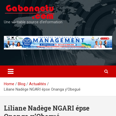
Skip
to
content
Une véritable source d'information
Home
Blog
Actualités
Liliane Nadège NGARI épse Onanga y’Obegué
Liliane Nadège NGARI épse