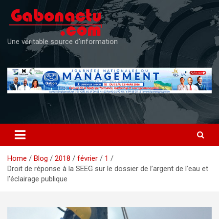
Skip
to
content
Une véritable source d'information
Home
Blog
2018
février
1
Droit de réponse à la SEEG sur le dossier de l’argent de l’eau et
l’éclairage publique