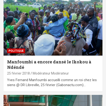
POLITIQUE
Manfoumbi a encore dansé le Ikokou à
Ndéndé
25 février 2018
Modérateur Modérateur
Yves Fernand Manfoumbi accueilli comme un roi chez les
siens @ DR Libreville, 25 février (Gabonactu.com)…