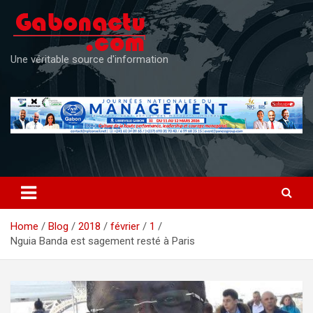
Skip
to
content
Une véritable source d'information
Home
Blog
2018
février
1
Nguia Banda est sagement resté à Paris