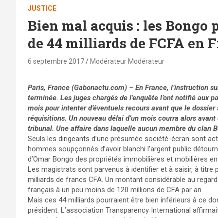
JUSTICE
Bien mal acquis : les Bongo
de 44 milliards de FCFA en 
6 septembre 2017
Modérateur Modérateur
Paris, France (Gabonactu.com) – En France, l’instruction sur
terminée. Les juges chargés de l’enquête l’ont notifié aux pa
mois pour intenter d’éventuels recours avant que le dossier 
réquisitions. Un nouveau délai d’un mois courra alors avant q
tribunal. Une affaire dans laquelle aucun membre du clan 
Seuls les dirigeants d’une présumée société-écran sont actu
hommes soupçonnés d’avoir blanchi l’argent public détourn
d’Omar Bongo des propriétés immobilières et mobilières en
Les magistrats sont parvenus à identifier et à saisir, à titr
milliards de francs CFA. Un montant considérable au regar
français à un peu moins de 120 millions de CFA par an.
Mais ces 44 milliards pourraient être bien inférieurs à ce d
président. L’association Transparency International affirmait,