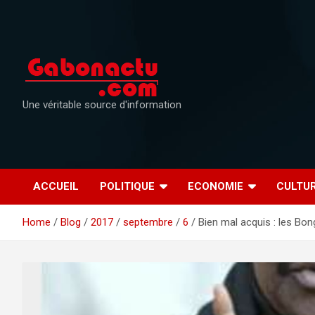
Skip
to
content
Une véritable source d'information
ACCUEIL
POLITIQUE
ECONOMIE
CULTU
Home
Blog
2017
septembre
6
Bien mal acquis : les Bo