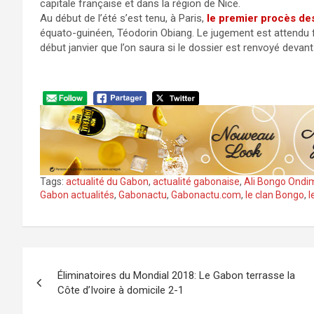
capitale française et dans la région de Nice.
Au début de l’été s’est tenu, à Paris,
le premier procès des
équato-guinéen, Téodorin Obiang. Le jugement est attendu f
début janvier que l’on saura si le dossier est renvoyé devant 
Tags:
actualité du Gabon
,
actualité gabonaise
,
Ali Bongo Ondi
Gabon actualités
,
Gabonactu
,
Gabonactu.com
,
le clan Bongo
,
l
Navigation
Éliminatoires du Mondial 2018: Le Gabon terrasse la
de
Côte d’Ivoire à domicile 2-1