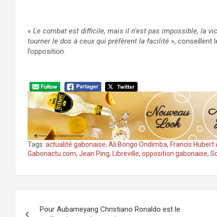
«
Le combat est difficile, mais il n’est pas impossible, la v
tourner le dos à ceux qui préfèrent la facilité
», conseillent 
l’opposition.
Tags:
actualité gabonaise
,
Ali Bongo Ondimba
,
Francis Huber
Gabonactu.com
,
Jean Ping
,
Libreville
,
opposition gabonaise
,
So
Navigation
Pour Aubameyang Christiano Ronaldo est le