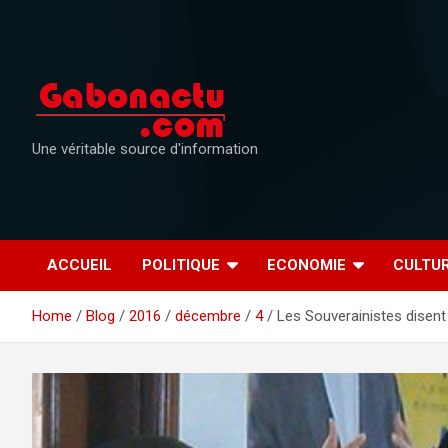
Skip
to
content
Une véritable source d'information
ACCUEIL
POLITIQUE
ECONOMIE
CULTU
Home
Blog
2016
décembre
4
Les Souverainistes disent 