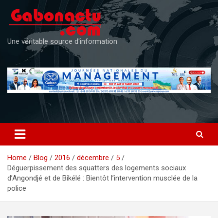
Skip
to
content
Une véritable source d'information
Home
Blog
2016
décembre
5
Déguerpissement des squatters des logements sociaux
d’Angondjé et de Bikélé : Bientôt l’intervention musclée de la
police