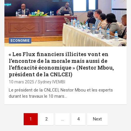
ECONOMIE
« Les Flux financiers illicites vont en
l’encontre de la morale mais aussi de
l’efficacité économique » (Nestor Mbou,
président de la CNLCEI)
10 mars 2025
Sydney IVEMBI
Le président de la CNLCEI, Nestor Mbou et les experts
durant les travaux le 10 mars…
Pagination
1
2
…
4
Next
des