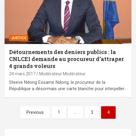
JUSTICE
Détournements des deniers publics : la
CNLCEI demande au procureur d’attraper
4 grands voleurs
24 mars 2017
Modérateur Modérateur
Steeve Ndong Essame Ndong, le procureur de la
République a désormais une carte blanche pour interpeller…
Pagination
Previous
1
…
3
4
des
publications