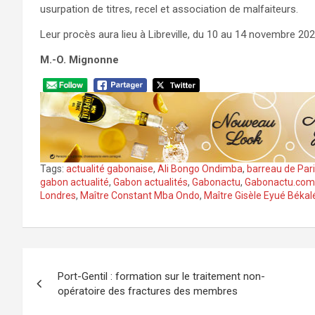
usurpation de titres, recel et association de malfaiteurs.
Leur procès aura lieu à Libreville, du 10 au 14 novembre 2
M.-O. Mignonne
Tags:
actualité gabonaise
,
Ali Bongo Ondimba
,
barreau de Par
gabon actualité
,
Gabon actualités
,
Gabonactu
,
Gabonactu.com
Londres
,
Maître Constant Mba Ondo
,
Maître Gisèle Eyué Békal
Navigation
Port-Gentil : formation sur le traitement non-
de
opératoire des fractures des membres