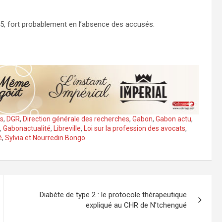
025, fort probablement en l’absence des accusés.
is
,
DGR
,
Direction générale des recherches
,
Gabon
,
Gabon actu
,
,
Gabonactualité
,
Libreville
,
Loi sur la profession des avocats
,
é
,
Sylvia et Nourredin Bongo
Diabète de type 2 : le protocole thérapeutique
expliqué au CHR de N’tchengué