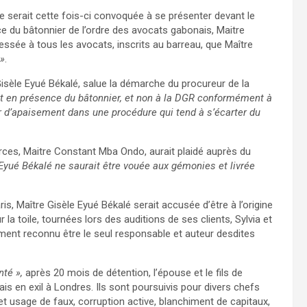
 serait cette fois-ci convoquée à se présenter devant le
ce du bâtonnier de l’ordre des avocats gabonais, Maitre
ssée à tous les avocats, inscrits au barreau, que Maître
 »
.
sèle Eyué Békalé, salue la démarche du procureur de la
 et en présence du bâtonnier, et non à la DGR conformément à
eur d’apaisement dans une procédure qui tend à s’écarter du
es, Maitre Constant Mba Ondo, aurait plaidé auprès du
Eyué Békalé ne saurait être vouée aux gémonies et livrée
ris, Maître Gisèle Eyué Békalé serait accusée d’être à l’origine
 la toile, tournées lors des auditions de ses clients, Sylvia et
ment reconnu être le seul responsable et auteur desdites
nté »,
après 20 mois de détention, l’épouse et le fils de
is en exil à Londres. Ils sont poursuivis pour divers chefs
t usage de faux, corruption active, blanchiment de capitaux,