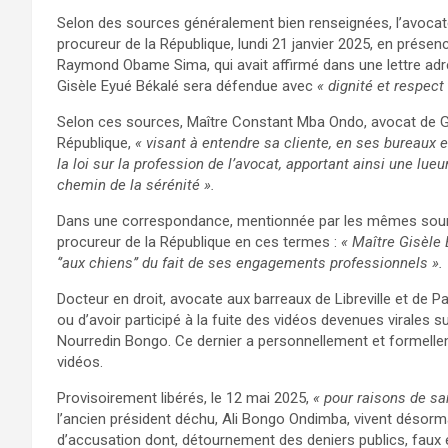
Selon des sources généralement bien renseignées, l’avocate
procureur de la République, lundi 21 janvier 2025, en présen
Raymond Obame Sima, qui avait affirmé dans une lettre adre
Gisèle Eyué Békalé sera défendue avec
« dignité et respect
Selon ces sources, Maître Constant Mba Ondo, avocat de Gi
République,
« visant à entendre sa cliente, en ses bureaux
la loi sur la profession de l’avocat, apportant ainsi une lu
chemin de la sérénité ».
Dans une correspondance, mentionnée par les mêmes sourc
procureur de la République en ces termes :
« Maître Gisèle 
‘’aux chiens’’ du fait de ses engagements professionnels ».
Docteur en droit, avocate aux barreaux de Libreville et de Pa
ou d’avoir participé à la fuite des vidéos devenues virales sur
Nourredin Bongo. Ce dernier a personnellement et formelle
vidéos.
Provisoirement libérés, le 12 mai 2025,
« pour raisons de sa
l’ancien président déchu, Ali Bongo Ondimba, vivent désorma
d’accusation dont, détournement des deniers publics, faux e