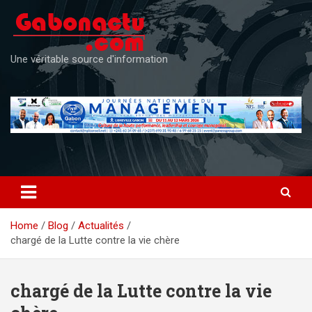
Skip
to
content
Une véritable source d'information
Home
Blog
Actualités
chargé de la Lutte contre la vie chère
chargé de la Lutte contre la vie