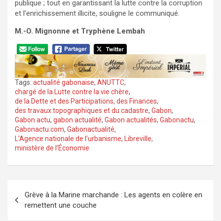
publique ; tout en garantissant la lutte contre la corruption
et l’enrichissement illicite, souligne le communiqué.
M.-O. Mignonne et Tryphène Lembah
Tags:
actualité gabonaise
,
ANUTTC
,
chargé de la Lutte contre la vie chère
,
de la Dette et des Participations
,
des Finances
,
des travaux topographiques et du cadastre
,
Gabon
,
Gabon actu
,
gabon actualité
,
Gabon actualités
,
Gabonactu
,
Gabonactu.com
,
Gabonactualité
,
L’Agence nationale de l’urbanisme
,
Libreville
,
ministère de l’Économie
Navigation
Grève à la Marine marchande : Les agents en colère en
de
remettent une couche
l’article