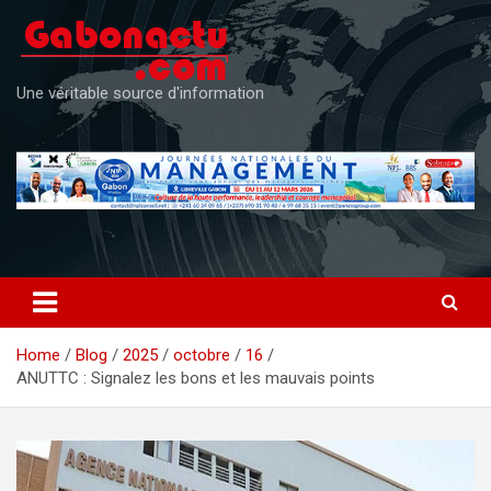
Skip
to
content
Une véritable source d'information
Home
Blog
2025
octobre
16
ANUTTC : Signalez les bons et les mauvais points